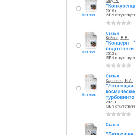
Мау, В.
"Конкуренц
2019 г.
Нет экз.
ISBN отсутствуе
Статья
Кобзев, В.В.
"Концерн 
подготовки
Нет экз.
2013 г.
ISBN отсутствуе
Статья
Карнозов, В.А.
"Летающая
космичес
Нет экз.
турбовинтов
2021 г.
ISBN отсутствуе
Статья
"Летающие т