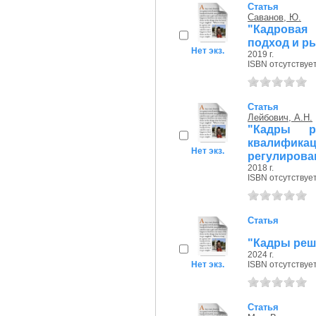
Статья
Саванов, Ю.
"Кадровая 
подход и р
Нет экз.
2019 г.
ISBN отсутствуе
Статья
Лейбович, А.Н.
"Кадры р
квалифик
Нет экз.
регулирован
2018 г.
ISBN отсутствуе
Статья
"Кадры реш
2024 г.
Нет экз.
ISBN отсутствуе
Статья