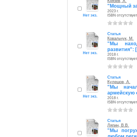
Князев, А.
"Мощный за
2023 г.
Нет экз.
ISBN отсутствуе
Статья
Ковальчук, М.
"Мы нахо
развития": 
Нет экз.
2018 г.
ISBN отсутствуе
Статья
Кулешов, А.
"Мы начал
армейскую 
Нет экз.
2018 г.
ISBN отсутствуе
Статья
Ляпин, В.В.
"Мы погру
любом реги