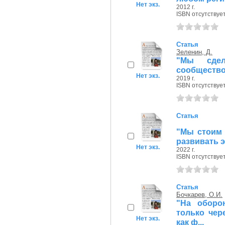
Нет экз.
2012 г.
ISBN отсутствуе
Статья
Зеленин, Д.
"Мы сдел
сообществ
Нет экз.
2019 г.
ISBN отсутствуе
Статья
"Мы стоим 
развивать 
Нет экз.
2022 г.
ISBN отсутствуе
Статья
Бочкарев, О.И.
"На оборо
только чер
Нет экз.
как ф...