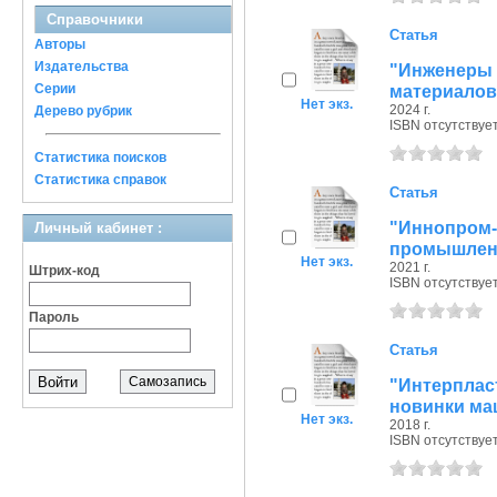
Справочники
Статья
Авторы
Издательства
"Инженеры
Серии
материалов
Нет экз.
2024 г.
Дерево рубрик
ISBN отсутствуе
Статистика поисков
Статистика справок
Статья
"Иннопром
Личный кабинет :
промышлен
Нет экз.
2021 г.
Штрих-код
ISBN отсутствуе
Пароль
Статья
Самозапись
"Интерплас
новинки ма
Нет экз.
2018 г.
ISBN отсутствуе