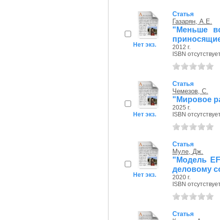
Статья
Газарян, А.Е.
"Меньше вс
приносящие
Нет экз.
2012 г.
ISBN отсутствуе
Статья
Чемезов, С.
"Мировое р
2025 г.
Нет экз.
ISBN отсутствуе
Статья
Муле, Дж.
"Модель EF
деловому с
Нет экз.
2020 г.
ISBN отсутствуе
Статья