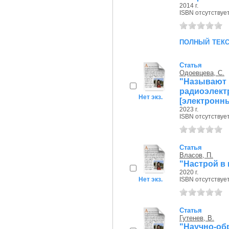
2014 г.
ISBN отсутствуе
полный тек
Статья
Одоевцева, С.
"Называют
радиоэлект
Нет экз.
[электронн
2023 г.
ISBN отсутствуе
Статья
Власов, П.
"Настрой в
2020 г.
Нет экз.
ISBN отсутствуе
Статья
Гутенев, В.
"Научно-о