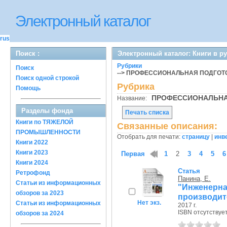
Электронный каталог
rus
Поиск :
Электронный каталог: Книги в р
Рубрики
Поиск
--> ПРОФЕССИОНАЛЬНАЯ ПОДГОТ
Поиск одной строкой
Рубрика
Помощь
ПРОФЕССИОНАЛЬН
Название:
Разделы фонда
Печать списка
Книги по ТЯЖЕЛОЙ
Связанные описания:
ПРОМЫШЛЕННОСТИ
Отобрать для печати:
страницу
|
инв
Книги 2022
Книги 2023
Первая
1
2
3
4
5
6
Книги 2024
Статья
Ретрофонд
Панина, Е.
Статьи из информационных
"Инженерн
обзоров за 2023
производит
Нет экз.
Статьи из информационных
2017 г.
ISBN отсутствуе
обзоров за 2024